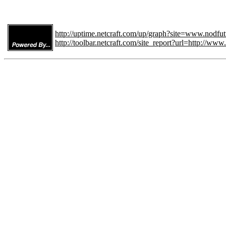
http://uptime.netcraft.com/up/graph?site=www.nodfu
http://toolbar.netcraft.com/site_report?url=http://ww